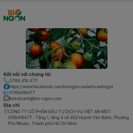
Kết nối với chúng tôi
0786 416 477
https://www.facebook.com/biongon.raulanhcanhngot
0786416477
kinhdoanh@bio-ngon.com
Địa chỉ
CÔNG TY CỔ PHẦN ĐẦU TƯ DỊCH VỤ VIỆT AN MST:
0316416477 . Tầng 1, tầng 4 số 402 Huỳnh Văn Bánh, Phường
Phú Nhuận, Thành phố Hồ Chí Minh