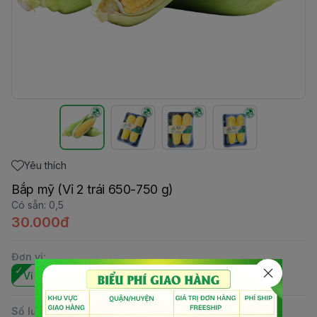
Yêu thích
Bắp mỹ (Vỉ 2 trái 650-750 g)
Có sẵn
:
0,5
30.000đ
Đơn vị
:
Vỉ 2 trái 650-750 g
Số lượng