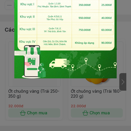
Các sản phẩm, dịch vụ khác
Ớt chuông vàng (Trái 250-
Ớt chuông vàng (Trái 180-
350 g)
220 g)
32.000đ
22.000đ
Chọn mua
Chọn mua