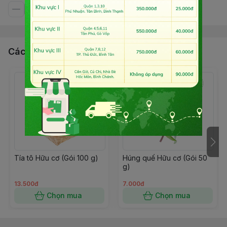
Các sản phẩm, dịch vụ khác
Tía tô Hữu cơ (Gói 100 g)
Húng quế Hữu cơ (Gói 50
g)
13.500đ
7.000đ
Chọn mua
Chọn mua