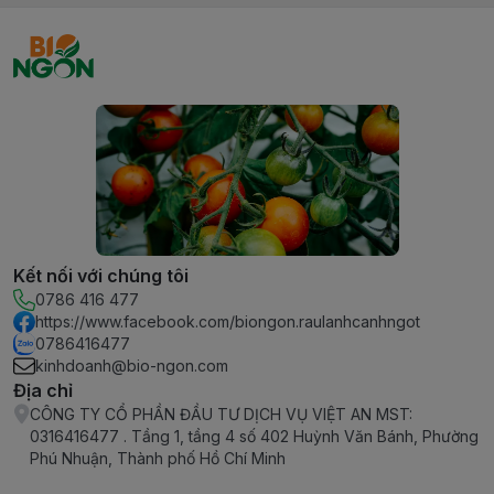
Kết nối với chúng tôi
0786 416 477
https://www.facebook.com/biongon.raulanhcanhngot
0786416477
kinhdoanh@bio-ngon.com
Địa chỉ
CÔNG TY CỔ PHẦN ĐẦU TƯ DỊCH VỤ VIỆT AN MST:
0316416477 . Tầng 1, tầng 4 số 402 Huỳnh Văn Bánh, Phường
Phú Nhuận, Thành phố Hồ Chí Minh