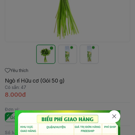
Yêu thích
Ngò rí Hữu cơ (Gói 50 g)
Có sẵn
:
47
8.000đ
Đơn vị
:
Gói 50 g
Số lượng